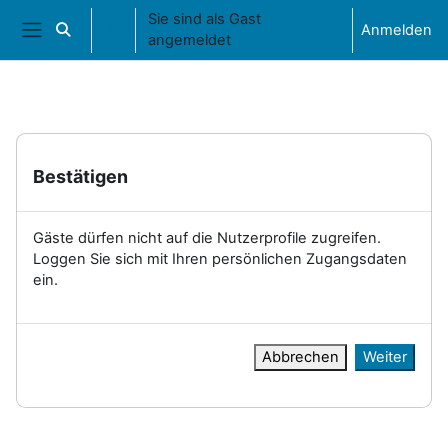
Zum Hauptinhalt
Sie sind als Gast
Anmelden
Sucheingabe umschalten
angemeldet
Website-Übersicht
Bestätigen
Gäste dürfen nicht auf die Nutzerprofile zugreifen.
Loggen Sie sich mit Ihren persönlichen Zugangsdaten
ein.
Abbrechen
Weiter