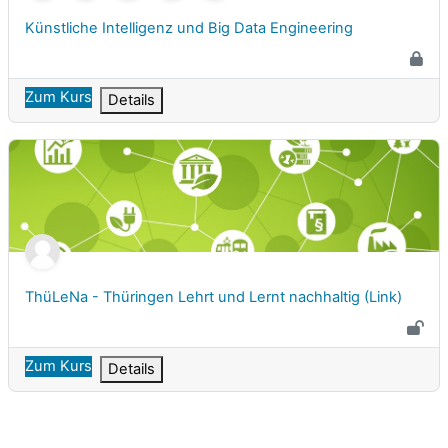
Kursname
Künstliche Intelligenz und Big Data Engineering
Zum Kurs
Details
ThüLeNa - Thüringen Lehrt und Lernt nachhaltig (Link)
Kursname
ThüLeNa - Thüringen Lehrt und Lernt nachhaltig (Link)
Zum Kurs
Details