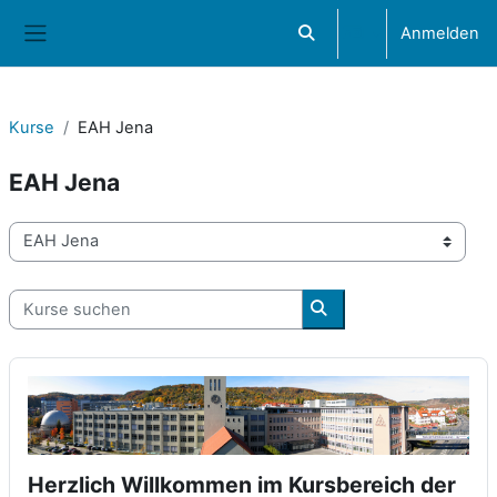
Zum Hauptinhalt
Anmelden
Sucheingabe umschalten
Website-Übersicht
Kurse
EAH Jena
EAH Jena
Kursbereiche
Kurse suchen
Kurse suchen
Herzlich Willkommen im Kursbereich der