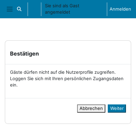
Zum Hauptinhalt
Sie sind als Gast
Anmelden
Sucheingabe umschalten
angemeldet
Website-Übersicht
Bestätigen
Gäste dürfen nicht auf die Nutzerprofile zugreifen.
Loggen Sie sich mit Ihren persönlichen Zugangsdaten
ein.
Abbrechen
Weiter